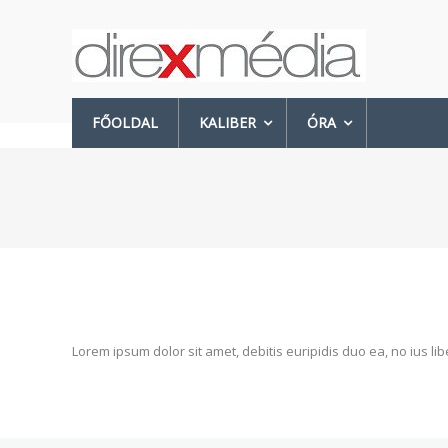
Skip
to
Direx
content
Média
A
FŐOLDAL
KALIBER
ÓRA
lapkiadó
Lorem ipsum dolor sit amet, debitis euripidis duo ea, no ius lib