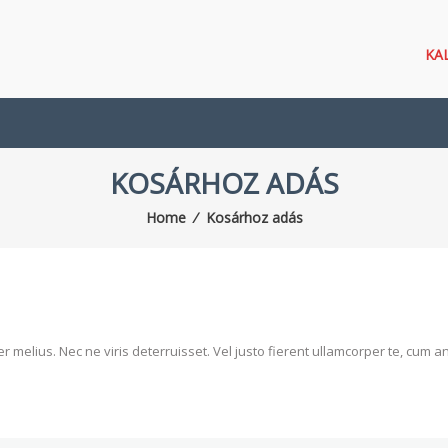
KA
KOSÁRHOZ ADÁS
Home
⁄
Kosárhoz adás
er melius. Nec ne viris deterruisset. Vel justo fierent ullamcorper te, cum 