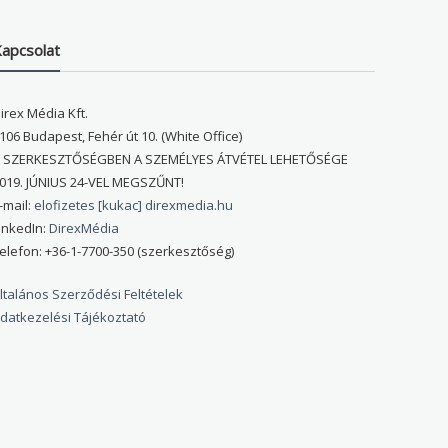
apcsolat
irex Média Kft.
106 Budapest, Fehér út 10. (White Office)
 SZERKESZTŐSÉGBEN A SZEMÉLYES ÁTVÉTEL LEHETŐSÉGE
019. JÚNIUS 24-VEL MEGSZŰNT!
-mail:
elofizetes [kukac] direxmedia.hu
inkedIn:
DirexMédia
elefon: +36-1-7700-350 (szerkesztőség)
ltalános Szerződési Feltételek
datkezelési Tájékoztató