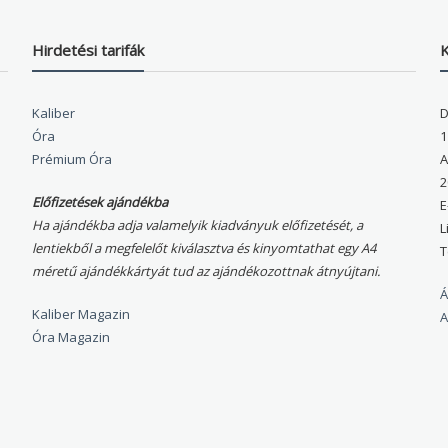
Hirdetési tarifák
K
Kaliber
D
Óra
1
Prémium Óra
A
2
Előfizetések ajándékba
E
Ha ajándékba adja valamelyik kiadványuk előfizetését, a
L
lentiekből a megfelelőt kiválasztva és kinyomtathat egy A4
T
méretű ajándékkártyát tud az ajándékozottnak átnyújtani.
Á
Kaliber Magazin
A
Óra Magazin