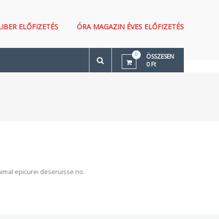
LIBER ELŐFIZETÉS
ÓRA MAGAZIN ÉVES ELŐFIZETÉS
0
ÖSSZESEN
0 Ft
animal epicurei deseruisse no.