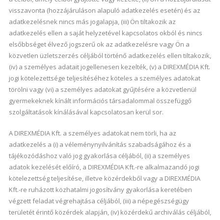
visszavonta (hozzájáruláson alapuló adatkezelés esetén) és az
adatkezelésnek nincs más jogalapja, (iii) Ön tiltakozik az
adatkezelés ellen a saját helyzetével kapcsolatos okból és nincs
elsőbbséget élvező jogszerű ok az adatkezelésre vagy Ön a
közvetlen üzletszerzés céljából történő adatkezelés ellen tiltakozik,
(iv) a személyes adatait jogellenesen kezelték, (v) a DIREXMÉDIA Kft.
jogi kötelezettsége teljesítéséhez köteles a személyes adatokat
törölni vagy (vi) a személyes adatokat gyűjtésére a közvetlenül
gyermekeknek kínált információs társadalommal összefüggő
szolgáltatások kínálásával kapcsolatosan kerül sor.
A DIREXMÉDIA Kft. a személyes adatokat nem törli, ha az
adatkezelés a (i) a véleménynyilvánítás szabadságához és a
tájékozódáshoz való jog gyakorlása céljából, (ii) a személyes
adatok kezelését előíró, a DIREXMÉDIA Kft.-re alkalmazandó jogi
kötelezettség teljesítése, illetve közérdekből vagy a DIREXMÉDIA
Kft.-re ruházott közhatalmi jogosítvány gyakorlása keretében
végzett feladat végrehajtása céljából, (iii) a népegészségügy
területét érintő közérdek alapján, (iv) közérdekű archiválás céljából,