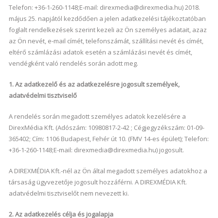
Telefon: +36-1-260-1148;E-mail: direxmedia@direxmedia.hu) 2018.
május 25. napjától kezdődően a jelen adatkezelési tájékoztatóban
foglalt rendelkezések szerint kezeli az Ön személyes adatait, azaz
az Ön nevét, e-mail címét, telefonszámát, szállítási nevét és címét,
eltérő számlázási adatok esetén a számlázási nevét és címét,
vendégként való rendelés során adott meg.
1. Az adatkezelő és az adatkezelésre jogosult személyek,
adatvédelmi tisztviselő
A rendelés során megadott személyes adatok kezelésére a
DirexMédia Kft. (Adószám: 10980817-2-42 ; Cégjegyzékszám: 01-09-
365402; Cím: 1106 Budapest, Fehér út 10. (FMV 14-es épület); Telefon:
+36-1-260-1148;E-mail: direxmedia@direxmedia.hu) jogosult.
A DIREXMÉDIA Kft.-nél az Ön által megadott személyes adatokhoz a
társaság ügyvezetője jogosult hozzáférni. A DIREXMÉDIA Kft.
adatvédelmi tisztviselőt nem nevezett ki.
2. Az adatkezelés célja és jogalapja