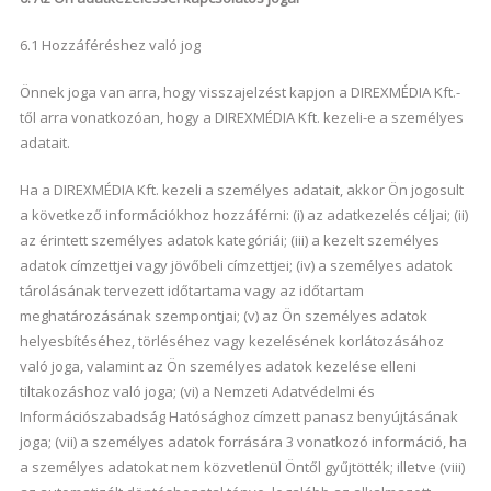
6.1 Hozzáféréshez való jog
Önnek joga van arra, hogy visszajelzést kapjon a DIREXMÉDIA Kft.-
től arra vonatkozóan, hogy a DIREXMÉDIA Kft. kezeli-e a személyes
adatait.
Ha a DIREXMÉDIA Kft. kezeli a személyes adatait, akkor Ön jogosult
a következő információkhoz hozzáférni: (i) az adatkezelés céljai; (ii)
az érintett személyes adatok kategóriái; (iii) a kezelt személyes
adatok címzettjei vagy jövőbeli címzettjei; (iv) a személyes adatok
tárolásának tervezett időtartama vagy az időtartam
meghatározásának szempontjai; (v) az Ön személyes adatok
helyesbítéséhez, törléséhez vagy kezelésének korlátozásához
való joga, valamint az Ön személyes adatok kezelése elleni
tiltakozáshoz való joga; (vi) a Nemzeti Adatvédelmi és
Információszabadság Hatósághoz címzett panasz benyújtásának
joga; (vii) a személyes adatok forrására 3 vonatkozó információ, ha
a személyes adatokat nem közvetlenül Öntől gyűjtötték; illetve (viii)