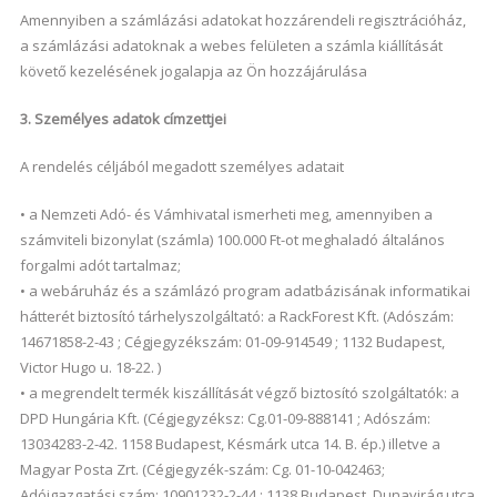
Amennyiben a számlázási adatokat hozzárendeli regisztrációház,
a számlázási adatoknak a webes felületen a számla kiállítását
követő kezelésének jogalapja az Ön hozzájárulása
3. Személyes adatok címzettjei
A rendelés céljából megadott személyes adatait
• a Nemzeti Adó- és Vámhivatal ismerheti meg, amennyiben a
számviteli bizonylat (számla) 100.000 Ft-ot meghaladó általános
forgalmi adót tartalmaz;
• a webáruház és a számlázó program adatbázisának informatikai
hátterét biztosító tárhelyszolgáltató: a RackForest Kft. (Adószám:
14671858-2-43 ; Cégjegyzékszám: 01-09-914549 ; 1132 Budapest,
Victor Hugo u. 18-22. )
• a megrendelt termék kiszállítását végző biztosító szolgáltatók: a
DPD Hungária Kft. (Cégjegyzéksz: Cg.01-09-888141 ; Adószám:
13034283-2-42. 1158 Budapest, Késmárk utca 14. B. ép.) illetve a
Magyar Posta Zrt. (Cégjegyzék-szám: Cg. 01-10-042463;
Adóigazgatási szám: 10901232-2-44 ; 1138 Budapest, Dunavirág utca