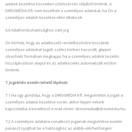
adatok kezelése közvetlen üzletszerzés céljából történik. A
DIREXMÉDIA Kft. nem kezelheti a személyes adatokat, ha Ön a
személyes adatok kezelése ellen tiltakozik.
6.6 Adathordozhatósághoz való jog
Ön kérheti, hogy az adatkezelő rendelkezésére bocsátott
személyes adatokat tagolt, széles körben használt, géppel
olvasható formában megkapja, ha a személyes adatok kezelés
hozzájáruláson alapul és az adatkezelés automatizált módon
történik.
7. Jogsértés esetén tehető lépések
7.1 Ha úgy gondolja, hogy a DIREXMÉDIA Kft. megsértette a jogait a
személyes adatok kezelése során, akkor lépjen velünk
kapcsolatba a következő e-mail címen: direxmedia@direxmedia.hu.
7.2 A személyes adataira vonatkozó jogainak megsértése esetén
panaszt nyújthat be a hatósághoz az alábbi elérhetőségen: