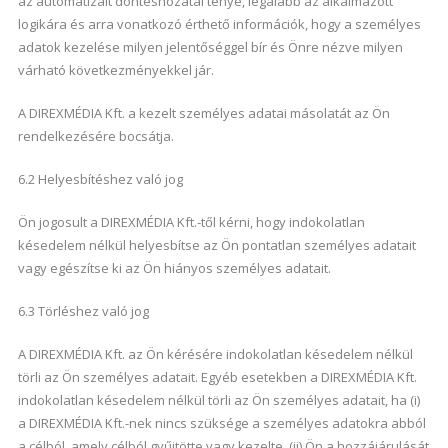
az automatizált döntéshozatal ténye, legalább az alkalmazott
logikára és arra vonatkozó érthető információk, hogy a személyes
adatok kezelése milyen jelentőséggel bír és Önre nézve milyen
várható következményekkel jár.
A DIREXMÉDIA Kft. a kezelt személyes adatai másolatát az Ön
rendelkezésére bocsátja.
6.2 Helyesbítéshez való jog
Ön jogosult a DIREXMÉDIA Kft.-től kérni, hogy indokolatlan
késedelem nélkül helyesbítse az Ön pontatlan személyes adatait
vagy egészítse ki az Ön hiányos személyes adatait.
6.3 Törléshez való jog
A DIREXMÉDIA Kft. az Ön kérésére indokolatlan késedelem nélkül
törli az Ön személyes adatait. Egyéb esetekben a DIREXMÉDIA Kft.
indokolatlan késedelem nélkül törli az Ön személyes adatait, ha (i)
a DIREXMÉDIA Kft.-nek nincs szüksége a személyes adatokra abból
a célból, amely célból gyűjtötte vagy kezelte, (ii) Ön a hozzájárulását