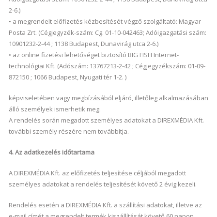
2-6.)
• a megrendelt előfizetés kézbesítését végző szolgáltató: Magyar
Posta Zrt. (Cégjegyzék-szám: Cg. 01-10-042463; Adóigazgatási szám:
10901232-2-44 ; 1138 Budapest, Dunavirág utca 2-6.)
• az online fizetési lehetőséget biztosító BIG FISH Internet-
technológiai Kft. (Adószám: 13767213-2-42 ; Cégjegyzékszám: 01-09-
872150 ; 1066 Budapest, Nyugati tér 1-2. )
képviseletében vagy megbízásából eljáró, illetőleg alkalmazásában
álló személyek ismerhetik meg.
A rendelés során megadott személyes adatokat a DIREXMÉDIA Kft.
további személy részére nem továbbítja.
4. Az adatkezelés időtartama
A DIREXMÉDIA Kft. az előfizetés teljesítése céljából megadott
személyes adatokat a rendelés teljesítését követő 2 évig kezeli.
Rendelés esetén a DIREXMÉDIA Kft. a szállítási adatokat, illetve az
e-mail címét a megrendelt termék kiszállítását követő 60 napon