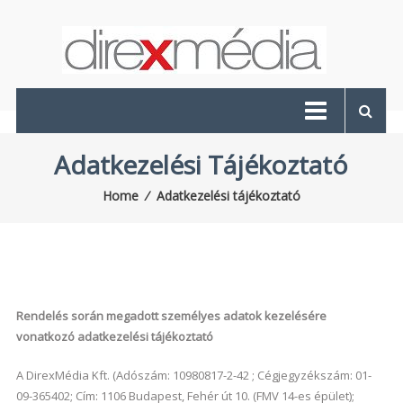
Skip
to
content
Direx
Média
A
Adatkezelési Tájékoztató
lapkiadó
Home
⁄
Adatkezelési tájékoztató
Rendelés során megadott személyes adatok kezelésére
vonatkozó adatkezelési tájékoztató
A DirexMédia Kft. (Adószám: 10980817-2-42 ; Cégjegyzékszám: 01-
09-365402; Cím: 1106 Budapest, Fehér út 10. (FMV 14-es épület);