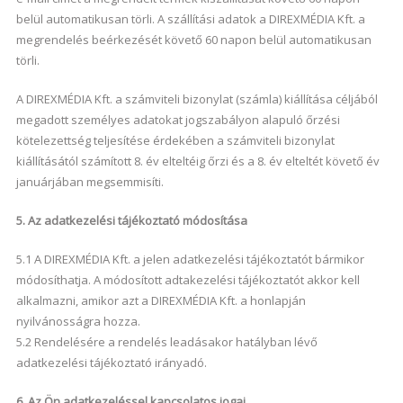
belül automatikusan törli. A szállítási adatok a DIREXMÉDIA Kft. a
megrendelés beérkezését követő 60 napon belül automatikusan
törli.
A DIREXMÉDIA Kft. a számviteli bizonylat (számla) kiállítása céljából
megadott személyes adatokat jogszabályon alapuló őrzési
kötelezettség teljesítése érdekében a számviteli bizonylat
kiállításától számított 8. év elteltéig őrzi és a 8. év elteltét követő év
januárjában megsemmisíti.
5. Az adatkezelési tájékoztató módosítása
5.1 A DIREXMÉDIA Kft. a jelen adatkezelési tájékoztatót bármikor
módosíthatja. A módosított adtakezelési tájékoztatót akkor kell
alkalmazni, amikor azt a DIREXMÉDIA Kft. a honlapján
nyilvánosságra hozza.
5.2 Rendelésére a rendelés leadásakor hatályban lévő
adatkezelési tájékoztató irányadó.
6. Az Ön adatkezeléssel kapcsolatos jogai