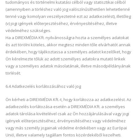
tudományos és történelmi kutatási célból vagy statisztikai célból
(amennyiben a törléshez való jog valószínűsíthetően lehetetlenné
tenné vagy komolyan veszélyeztetné ezt az adatkezelést), illetőleg
(v) jogi igények előterjesztéséhez, érvényesítéséhez, illetve
védelméhez szükséges.
Ha a DIREXMÉDIA Kft. nyilvánosságra hozta a személyes adatokat
és azt törölni köteles, akkor megtesz minden tőle elvárhatót annak
érdekében, hogy tájékoztassa a személyes adatot kezelőket, hogy
Ön kérelmezte tőlük az adott személyes adatokra mutató linkek
vagy a személyes adatok másolatának, illetve másodpéldányának
törlését.
6.4 Adatkezelés korlátozásához való jog
Ön kérheti a DIREXMÉDIA Kft.-t, hogy korlátozza az adatkezelést. Az
adatkezelés korlátozása esetén a DIREXMÉDIA Kft. a személyes
adatok tárolása kivételével csak az Ön hozzájárulásával vagy jogi
igények előterjesztéséhez, érvényesítéséhez vagy védelméhez
vagy más személy jogainak védelme érdekében vagy az Európai
Unió, illetve valamely tagállam fontos közérdekéből kezelheti.