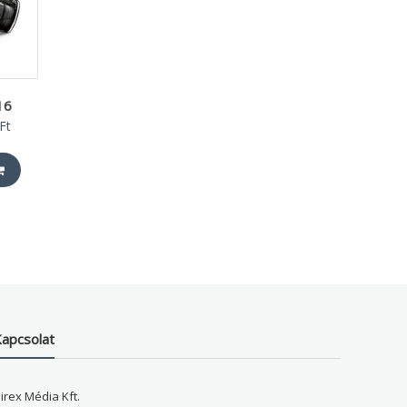
16
nal
Current
Ft
price
is:
 Ft.
990 Ft.
apcsolat
irex Média Kft.