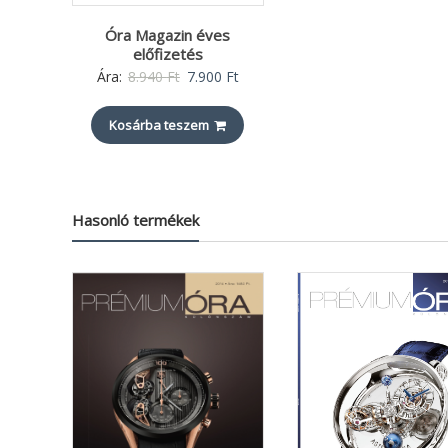
Óra Magazin éves
előfizetés
Original
Current
Ára:
8.940
Ft
7.900
Ft
price
price
Kosárba teszem
was:
is:
8.940 Ft.
7.900 Ft.
Hasonló termékek