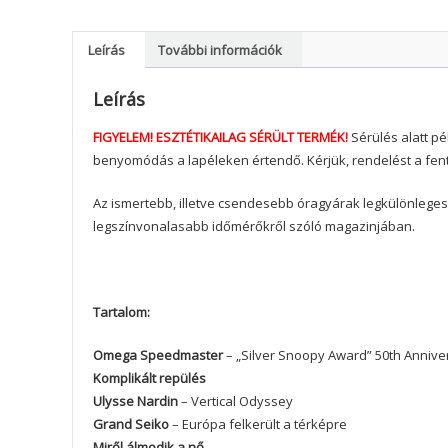
Leírás
További információk
Leírás
FIGYELEM! ESZTÉTIKAILAG SÉRÜLT TERMÉK!
Sérülés alatt pé
benyomódás a lapéleken értendő. Kérjük, rendelést a fent
Az ismertebb, illetve csendesebb óragyárak legkülönlege
legszínvonalasabb időmérőkről szóló magazinjában.
Tartalom:
Omega Speedmaster
– „Silver Snoopy Award” 50th Annive
Komplikált repülés
Ulysse Nardin
– Vertical Odyssey
Grand Seiko
– Európa felkerült a térképre
Miről álmodik a nő…