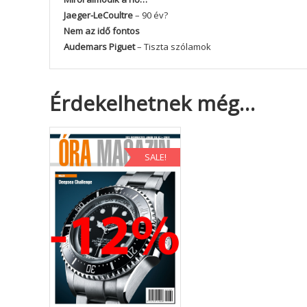
Jaeger-LeCoultre
– 90 év?
Nem az idő fontos
Audemars Piguet
– Tiszta szólamok
Érdekelhetnek még…
SALE!