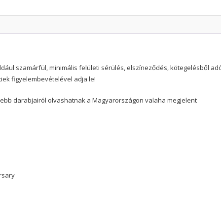
ldául szamárfül, minimális felületi sérülés, elszíneződés, kötegelésből a
iek figyelembevételével adja le!
sebb darabjairól olvashatnak a Magyarországon valaha megjelent
rsary