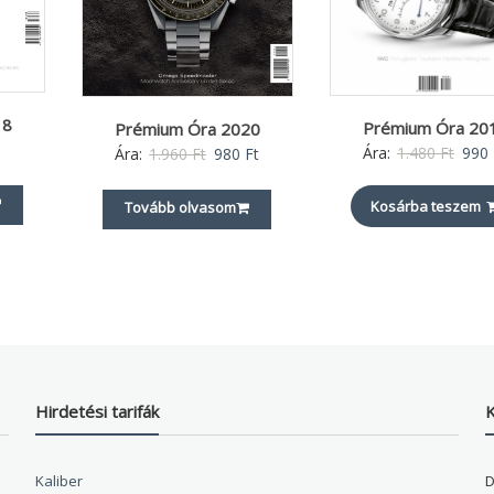
18
Prémium Óra 20
Prémium Óra 2020
Origi
Original
Current
Ára:
1.480
Ft
990
Ára:
1.960
Ft
980
Ft
price
price
price
Kosárba teszem
was:
Tovább olvasom
was:
is:
1.480
1.960 Ft.
980 Ft.
Hirdetési tarifák
K
Kaliber
D