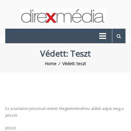
Skip
to
content
Direx
Média
A
Védett: Teszt
lapkiadó
Home
⁄
Védett: teszt
Ez a tartalom jelszóval védett. Megtekintéséhez alább adjuk meg a
jelszót.
Jelszó: